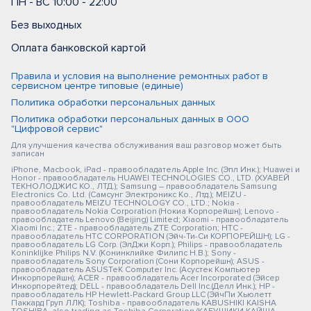
ПН - ВС 10:00 - 22:00
Без выходных
Оплата банковской картой
Правила и условия на выполнение ремонтных работ в
сервисном центре типовые (единые)
Политика обработки персональных данных
Политика обработки персональных данных в ООО
"Цифровой сервис"
Для улучшения качества обслуживания ваш разговор может быть
записан
iPhone, Macbook, iPad - правообладатель Apple Inc. (Эпл Инк.); Huawei и
Honor - правообладатель HUAWEI TECHNOLOGIES CO., LTD. (ХУАВЕЙ
ТЕКНОЛОДЖИС КО., ЛТД.); Samsung – правообладатель Samsung
Electronics Co. Ltd. (Самсунг Электроникс Ко., Лтд.); MEIZU -
правообладатель MEIZU TECHNOLOGY CO., LTD.; Nokia -
правообладатель Nokia Corporation (Нокиа Корпорейшн); Lenovo -
правообладатель Lenovo (Beijing) Limited; Xiaomi - правообладатель
Xiaomi Inc.; ZTE - правообладатель ZTE Corporation; HTC -
правообладатель HTC CORPORATION (Эйч-Ти-Си КОРПОРЕЙШН); LG -
правообладатель LG Corp. (ЭлДжи Корп.); Philips - правообладатель
Koninklijke Philips N.V. (Конинклийке Филипс Н.В.); Sony -
правообладатель Sony Corporation (Сони Корпорейшн); ASUS -
правообладатель ASUSTeK Computer Inc. (Асустек Компьютер
Инкорпорейшн); ACER - правообладатель Acer Incorporated (Эйсер
Инкорпорейтед); DELL - правообладатель Dell Inc.(Делл Инк.); HP -
правообладатель HP Hewlett-Packard Group LLC (ЭйчПи Хьюлетт
Паккард Груп ЛЛК); Toshiba - правообладатель KABUSHIKI KAISHA