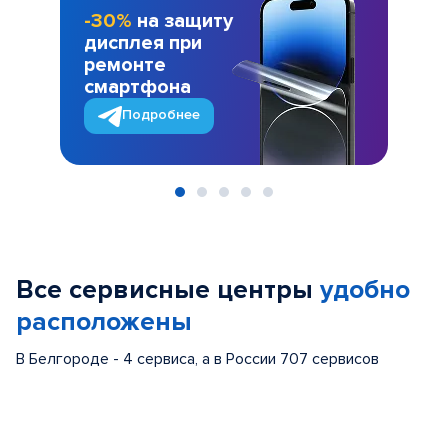
-30%
на защиту
дисплея при
ремонте
смартфона
Подробнее
Item
1
of
Все сервисные центры
удобно
5
расположены
В Белгороде - 4 сервиса, а в России 707 сервисов