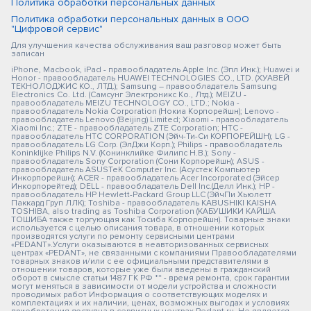
Политика обработки персональных данных
Политика обработки персональных данных в ООО
"Цифровой сервис"
Для улучшения качества обслуживания ваш разговор может быть
записан
iPhone, Macbook, iPad - правообладатель Apple Inc. (Эпл Инк.); Huawei и
Honor - правообладатель HUAWEI TECHNOLOGIES CO., LTD. (ХУАВЕЙ
ТЕКНОЛОДЖИС КО., ЛТД.); Samsung – правообладатель Samsung
Electronics Co. Ltd. (Самсунг Электроникс Ко., Лтд.); MEIZU -
правообладатель MEIZU TECHNOLOGY CO., LTD.; Nokia -
правообладатель Nokia Corporation (Нокиа Корпорейшн); Lenovo -
правообладатель Lenovo (Beijing) Limited; Xiaomi - правообладатель
Xiaomi Inc.; ZTE - правообладатель ZTE Corporation; HTC -
правообладатель HTC CORPORATION (Эйч-Ти-Си КОРПОРЕЙШН); LG -
правообладатель LG Corp. (ЭлДжи Корп.); Philips - правообладатель
Koninklijke Philips N.V. (Конинклийке Филипс Н.В.); Sony -
правообладатель Sony Corporation (Сони Корпорейшн); ASUS -
правообладатель ASUSTeK Computer Inc. (Асустек Компьютер
Инкорпорейшн); ACER - правообладатель Acer Incorporated (Эйсер
Инкорпорейтед); DELL - правообладатель Dell Inc.(Делл Инк.); HP -
правообладатель HP Hewlett-Packard Group LLC (ЭйчПи Хьюлетт
Паккард Груп ЛЛК); Toshiba - правообладатель KABUSHIKI KAISHA
TOSHIBA, also trading as Toshiba Corporation (КАБУШИКИ КАЙША
ТОШИБА также торгующая как Тосиба Корпорейшн). Товарные знаки
используется с целью описания товара, в отношении которых
производятся услуги по ремонту сервисными центрами
«PEDANT».Услуги оказываются в неавторизованных сервисных
центрах «PEDANT», не связанными с компаниями Правообладателями
товарных знаков и/или с ее официальными представителями в
отношении товаров, которые уже были введены в гражданский
оборот в смысле статьи 1487 ГК РФ ** - время ремонта, срок гарантии
могут меняться в зависимости от модели устройства и сложности
проводимых работ Информация о соответствующих моделях и
комплектациях и их наличии, ценах, возможных выгодах и условиях