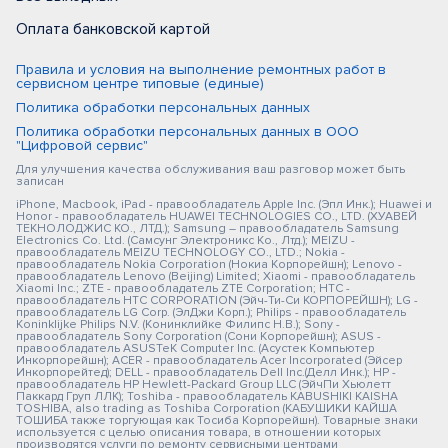
Оплата банковской картой
Правила и условия на выполнение ремонтных работ в
сервисном центре типовые (единые)
Политика обработки персональных данных
Политика обработки персональных данных в ООО
"Цифровой сервис"
Для улучшения качества обслуживания ваш разговор может быть
записан
iPhone, Macbook, iPad - правообладатель Apple Inc. (Эпл Инк.); Huawei и
Honor - правообладатель HUAWEI TECHNOLOGIES CO., LTD. (ХУАВЕЙ
ТЕКНОЛОДЖИС КО., ЛТД.); Samsung – правообладатель Samsung
Electronics Co. Ltd. (Самсунг Электроникс Ко., Лтд.); MEIZU -
правообладатель MEIZU TECHNOLOGY CO., LTD.; Nokia -
правообладатель Nokia Corporation (Нокиа Корпорейшн); Lenovo -
правообладатель Lenovo (Beijing) Limited; Xiaomi - правообладатель
Xiaomi Inc.; ZTE - правообладатель ZTE Corporation; HTC -
правообладатель HTC CORPORATION (Эйч-Ти-Си КОРПОРЕЙШН); LG -
правообладатель LG Corp. (ЭлДжи Корп.); Philips - правообладатель
Koninklijke Philips N.V. (Конинклийке Филипс Н.В.); Sony -
правообладатель Sony Corporation (Сони Корпорейшн); ASUS -
правообладатель ASUSTeK Computer Inc. (Асустек Компьютер
Инкорпорейшн); ACER - правообладатель Acer Incorporated (Эйсер
Инкорпорейтед); DELL - правообладатель Dell Inc.(Делл Инк.); HP -
правообладатель HP Hewlett-Packard Group LLC (ЭйчПи Хьюлетт
Паккард Груп ЛЛК); Toshiba - правообладатель KABUSHIKI KAISHA
TOSHIBA, also trading as Toshiba Corporation (КАБУШИКИ КАЙША
ТОШИБА также торгующая как Тосиба Корпорейшн). Товарные знаки
используется с целью описания товара, в отношении которых
производятся услуги по ремонту сервисными центрами