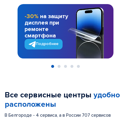
-30%
на защиту
дисплея при
ремонте
смартфона
Подробнее
Item
1
of
Все сервисные центры
удобно
5
расположены
В Белгороде - 4 сервиса, а в России 707 сервисов