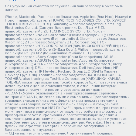
Для улучшения качества обслуживания ваш разговор может быть
записан
iPhone, Macbook, iPad - правообладатель Apple Inc. (Эпл Инк.); Huawei и
Honor - правообладатель HUAWEI TECHNOLOGIES CO., LTD. (ХУАВЕЙ
ТЕКНОЛОДЖИС КО., ЛТД.); Samsung – правообладатель Samsung
Electronics Co. Ltd. (Самсунг Электроникс Ко., Лтд.); MEIZU -
правообладатель MEIZU TECHNOLOGY CO., LTD.; Nokia -
правообладатель Nokia Corporation (Нокиа Корпорейшн); Lenovo -
правообладатель Lenovo (Beijing) Limited; Xiaomi - правообладатель
Xiaomi Inc.; ZTE - правообладатель ZTE Corporation; HTC -
правообладатель HTC CORPORATION (Эйч-Ти-Си КОРПОРЕЙШН); LG -
правообладатель LG Corp. (ЭлДжи Корп.); Philips - правообладатель
Koninklijke Philips N.V. (Конинклийке Филипс Н.В.); Sony -
правообладатель Sony Corporation (Сони Корпорейшн); ASUS -
правообладатель ASUSTeK Computer Inc. (Асустек Компьютер
Инкорпорейшн); ACER - правообладатель Acer Incorporated (Эйсер
Инкорпорейтед); DELL - правообладатель Dell Inc.(Делл Инк.); HP -
правообладатель HP Hewlett-Packard Group LLC (ЭйчПи Хьюлетт
Паккард Груп ЛЛК); Toshiba - правообладатель KABUSHIKI KAISHA
TOSHIBA, also trading as Toshiba Corporation (КАБУШИКИ КАЙША
ТОШИБА также торгующая как Тосиба Корпорейшн). Товарные знаки
используется с целью описания товара, в отношении которых
производятся услуги по ремонту сервисными центрами
«PEDANT».Услуги оказываются в неавторизованных сервисных
центрах «PEDANT», не связанными с компаниями Правообладателями
товарных знаков и/или с ее официальными представителями в
отношении товаров, которые уже были введены в гражданский
оборот в смысле статьи 1487 ГК РФ ** - время ремонта, срок гарантии
могут меняться в зависимости от модели устройства и сложности
проводимых работ Информация о соответствующих моделях и
комплектациях и их наличии, ценах, возможных выгодах и условиях
приобретения доступна в сервисных центрах Pedant.ru. Не является
публичной офертой. Оферта на сервисное обслуживание
Застрахованного имущества
— СЦ не является уполномоченной организацией продавца,