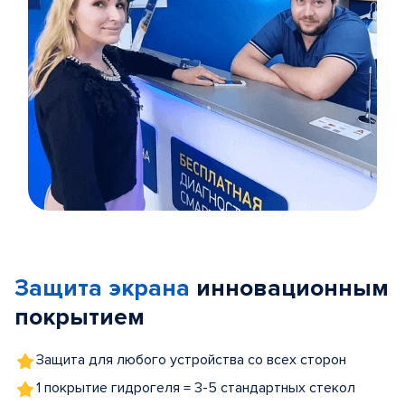
Item
1
of
Защита экрана
инновационным
5
покрытием
Защита для любого устройства со всех сторон
1 покрытие гидрогеля = 3-5 стандартных стекол