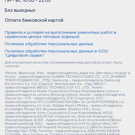
ПН - ВС 10:00 - 22:00
Без выходных
Оплата банковской картой
Правила и условия на выполнение ремонтных работ в
сервисном центре типовые (единые)
Политика обработки персональных данных
Политика обработки персональных данных в ООО
"Цифровой сервис"
Для улучшения качества обслуживания ваш разговор может быть
записан
iPhone, Macbook, iPad - правообладатель Apple Inc. (Эпл Инк.); Huawei и
Honor - правообладатель HUAWEI TECHNOLOGIES CO., LTD. (ХУАВЕЙ
ТЕКНОЛОДЖИС КО., ЛТД.); Samsung – правообладатель Samsung
Electronics Co. Ltd. (Самсунг Электроникс Ко., Лтд.); MEIZU -
правообладатель MEIZU TECHNOLOGY CO., LTD.; Nokia -
правообладатель Nokia Corporation (Нокиа Корпорейшн); Lenovo -
правообладатель Lenovo (Beijing) Limited; Xiaomi - правообладатель
Xiaomi Inc.; ZTE - правообладатель ZTE Corporation; HTC -
правообладатель HTC CORPORATION (Эйч-Ти-Си КОРПОРЕЙШН); LG -
правообладатель LG Corp. (ЭлДжи Корп.); Philips - правообладатель
Koninklijke Philips N.V. (Конинклийке Филипс Н.В.); Sony -
правообладатель Sony Corporation (Сони Корпорейшн); ASUS -
правообладатель ASUSTeK Computer Inc. (Асустек Компьютер
Инкорпорейшн); ACER - правообладатель Acer Incorporated (Эйсер
Инкорпорейтед); DELL - правообладатель Dell Inc.(Делл Инк.); HP -
правообладатель HP Hewlett-Packard Group LLC (ЭйчПи Хьюлетт
Паккард Груп ЛЛК); Toshiba - правообладатель KABUSHIKI KAISHA
TOSHIBA, also trading as Toshiba Corporation (КАБУШИКИ КАЙША