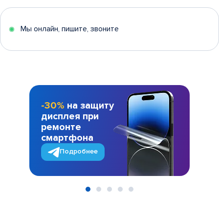
Мы онлайн, пишите, звоните
-30%
на защиту
дисплея при
ремонте
смартфона
Подробнее
Item
1