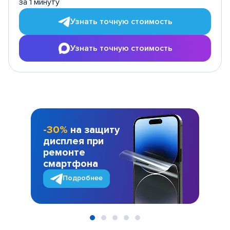
за 1 минуту
Узнать точную стоимость
Узнать точную стоимость
-30%
на защиту
дисплея при
ремонте
смартфона
Подробнее
Item