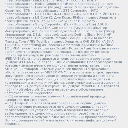
правообладатель MEIZU TECHNOLOGY CO., LTD.; Nokia -
правообладатель Nokia Corporation (Нокиа Корпорейшн); Lenovo -
правообладатель Lenovo (Beijing) Limited; Xiaomi - правообладатель
Xiaomi Inc.; ZTE - правообладатель ZTE Corporation; HTC -
правообладатель HTC CORPORATION (Эйч-Ти-Си КОРПОРЕЙШН); LG -
правообладатель LG Corp. (ЭлДжи Корп.); Philips - правообладатель
Koninklijke Philips N.V. (Конинклийке Филипс Н.В.); Sony -
правообладатель Sony Corporation (Сони Корпорейшн); ASUS -
правообладатель ASUSTeK Computer Inc. (Асустек Компьютер
Инкорпорейшн); ACER - правообладатель Acer Incorporated (Эйсер
Инкорпорейтед); DELL - правообладатель Dell Inc.(Делл Инк.); HP -
правообладатель HP Hewlett-Packard Group LLC (ЭйчПи Хьюлетт
Паккард Груп ЛЛК); Toshiba - правообладатель KABUSHIKI KAISHA
TOSHIBA, also trading as Toshiba Corporation (КАБУШИКИ КАЙША
ТОШИБА также торгующая как Тосиба Корпорейшн). Товарные знаки
используется с целью описания товара, в отношении которых
производятся услуги по ремонту сервисными центрами
«PEDANT».Услуги оказываются в неавторизованных сервисных
центрах «PEDANT», не связанными с компаниями Правообладателями
товарных знаков и/или с ее официальными представителями в
отношении товаров, которые уже были введены в гражданский
оборот в смысле статьи 1487 ГК РФ ** - время ремонта, срок гарантии
могут меняться в зависимости от модели устройства и сложности
проводимых работ Информация о соответствующих моделях и
комплектациях и их наличии, ценах, возможных выгодах и условиях
приобретения доступна в сервисных центрах Pedant.ru. Не является
публичной офертой. Оферта на сервисное обслуживание
Застрахованного имущества
— СЦ не является уполномоченной организацией продавца,
импортера, изготовителя.
— СЦ "Педант" не является авторизованным сервис центром.
— Обозначение используется не с целью индивидуализации
соответствующих услуг по ремонту и введения посетителей в
заблуждение, а с целью информирования потребителей о
предоставляемых услугах в отношении техники правообладателей.
Вся информация на сайте носит исключительно информационный
характер.