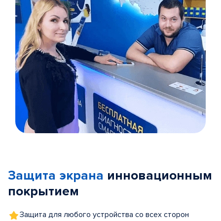
Item
1
of
Защита экрана
инновационным
5
покрытием
Защита для любого устройства со всех сторон