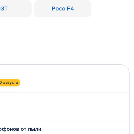
13T
Poco F4
0 августа
рофонов от пыли