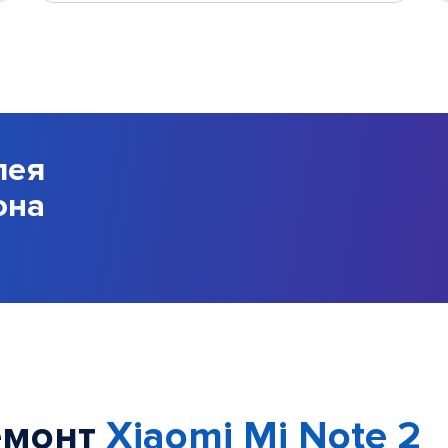
лея
она
емонт
Xiaomi Mi Note 2