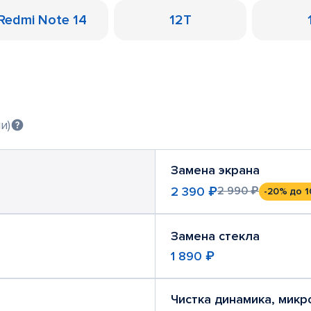
Redmi Note 14
12T
и)
Замена экрана
2 390 ₽
2 990 ₽
-20%
до 1
Замена стекла
1 890 ₽
Чистка динамика, мик