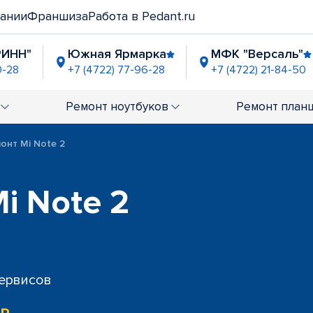
ании
Франшиза
Работа в Pedant.ru
РИНН"
Южная Ярмарка
МФК "Версаль"
0-28
+7 (4722) 77-96-28
+7 (4722) 21-84-50
Ремонт
ноутбуков
Ремонт
план
онт Mi Note 2
i Note 2
сервисов