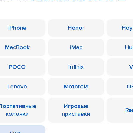
iPhone
Honor
Ноу
MacBook
iMac
Hu
POCO
Infinix
V
Lenovo
Motorola
O
Портативные
Игровые
Re
колонки
приставки