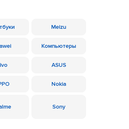
тбуки
Meizu
awei
Компьютеры
ivo
ASUS
PPO
Nokia
alme
Sony