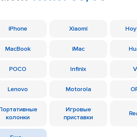
iPhone
Xiaomi
Ноу
MacBook
iMac
Hu
POCO
Infinix
V
Lenovo
Motorola
O
Портативные
Игровые
Re
колонки
приставки