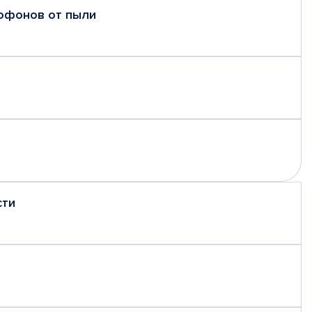
рофонов от пыли
сти