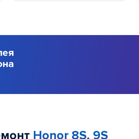
лея
она
емонт
Honor 8S, 9S