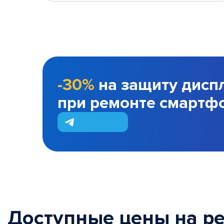
-30%
на защиту дисп
при ремонте смартф
Доступные цены на р