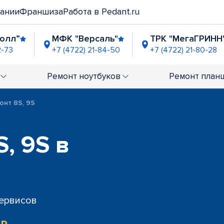
ании
Франшиза
Работа в Pedant.ru
Молл”
МФК "Версаль"
ТРК "МегаГРИНН
2-73
+7 (4722) 21-84-50
+7 (4722) 21-80-28
Ремонт
ноутбуков
Ремонт
план
онт 8S, 9S
, 9S в
сервисов