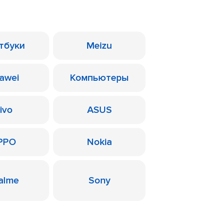
тбуки
Meizu
awei
Компьютеры
ivo
ASUS
PPO
Nokia
alme
Sony