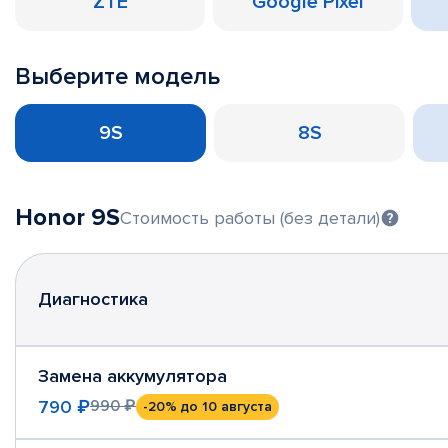
ZTE
Google Pixel
Выберите модель
9S
8S
Honor 9S
Стоимость работы (без детали)
Диагностика
Замена аккумулятора
790 ₽
990 ₽
-20%
до 10 августа