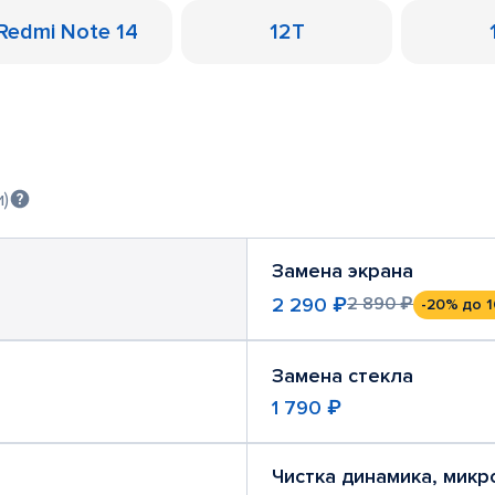
Redmi Note 14
12T
)
Замена экрана
2 290 ₽
2 890 ₽
-20%
до 1
Замена стекла
1 790 ₽
Чистка динамика, мик