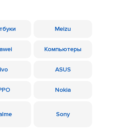
тбуки
Meizu
awei
Компьютеры
ivo
ASUS
PPO
Nokia
alme
Sony