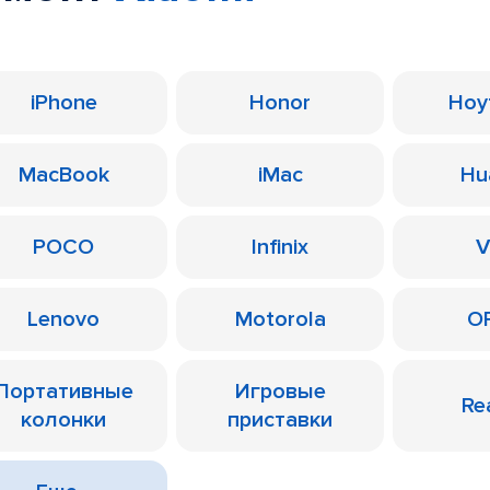
iPhone
Honor
Ноу
MacBook
iMac
Hu
POCO
Infinix
V
Lenovo
Motorola
O
Портативные
Игровые
Re
колонки
приставки