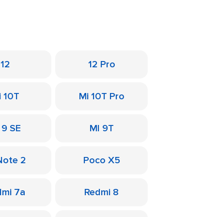
12
12 Pro
i 10T
Mi 10T Pro
 9 SE
MI 9T
Note 2
Poco X5
dmi 7a
Redmi 8