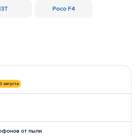
13T
Poco F4
0 августа
рофонов от пыли