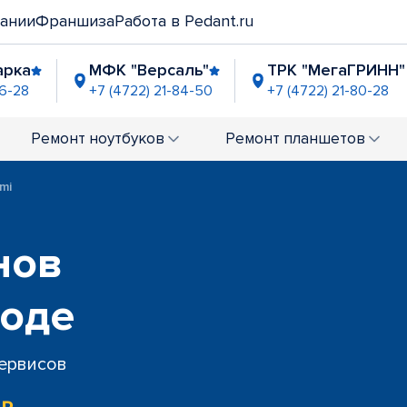
ании
Франшиза
Работа в Pedant.ru
арка
МФК "Версаль"
ТРК "МегаГРИНН"
96-28
+7 (4722) 21-84-50
+7 (4722) 21-80-28
Ремонт
ноутбуков
Ремонт
планшетов
mi
нов
роде
сервисов