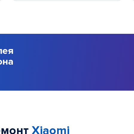
лея
она
емонт
Xiaomi