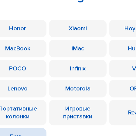
Honor
Xiaomi
Ноу
MacBook
iMac
Hu
POCO
Infinix
V
Lenovo
Motorola
O
Портативные
Игровые
Re
колонки
приставки