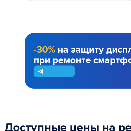
-30%
на защиту дисп
при ремонте смартф
Доступные цены на р