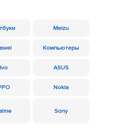
тбуки
Meizu
awei
Компьютеры
ivo
ASUS
PPO
Nokia
alme
Sony