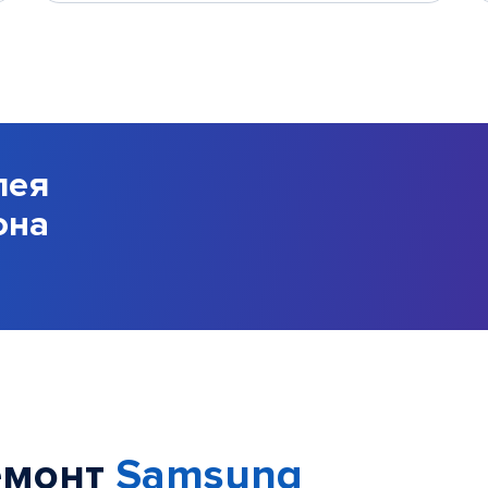
лея
она
емонт
Samsung