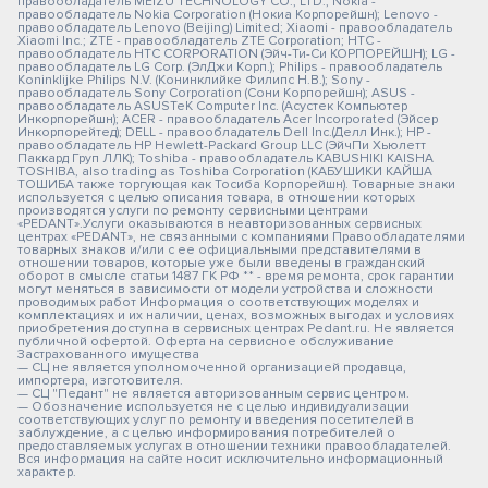
правообладатель MEIZU TECHNOLOGY CO., LTD.; Nokia -
правообладатель Nokia Corporation (Нокиа Корпорейшн); Lenovo -
правообладатель Lenovo (Beijing) Limited; Xiaomi - правообладатель
Xiaomi Inc.; ZTE - правообладатель ZTE Corporation; HTC -
правообладатель HTC CORPORATION (Эйч-Ти-Си КОРПОРЕЙШН); LG -
правообладатель LG Corp. (ЭлДжи Корп.); Philips - правообладатель
Koninklijke Philips N.V. (Конинклийке Филипс Н.В.); Sony -
правообладатель Sony Corporation (Сони Корпорейшн); ASUS -
правообладатель ASUSTeK Computer Inc. (Асустек Компьютер
Инкорпорейшн); ACER - правообладатель Acer Incorporated (Эйсер
Инкорпорейтед); DELL - правообладатель Dell Inc.(Делл Инк.); HP -
правообладатель HP Hewlett-Packard Group LLC (ЭйчПи Хьюлетт
Паккард Груп ЛЛК); Toshiba - правообладатель KABUSHIKI KAISHA
TOSHIBA, also trading as Toshiba Corporation (КАБУШИКИ КАЙША
ТОШИБА также торгующая как Тосиба Корпорейшн). Товарные знаки
используется с целью описания товара, в отношении которых
производятся услуги по ремонту сервисными центрами
«PEDANT».Услуги оказываются в неавторизованных сервисных
центрах «PEDANT», не связанными с компаниями Правообладателями
товарных знаков и/или с ее официальными представителями в
отношении товаров, которые уже были введены в гражданский
оборот в смысле статьи 1487 ГК РФ ** - время ремонта, срок гарантии
могут меняться в зависимости от модели устройства и сложности
проводимых работ Информация о соответствующих моделях и
комплектациях и их наличии, ценах, возможных выгодах и условиях
приобретения доступна в сервисных центрах Pedant.ru. Не является
публичной офертой. Оферта на сервисное обслуживание
Застрахованного имущества
— СЦ не является уполномоченной организацией продавца,
импортера, изготовителя.
— СЦ "Педант" не является авторизованным сервис центром.
— Обозначение используется не с целью индивидуализации
соответствующих услуг по ремонту и введения посетителей в
заблуждение, а с целью информирования потребителей о
предоставляемых услугах в отношении техники правообладателей.
Вся информация на сайте носит исключительно информационный
характер.