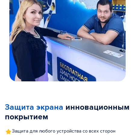
Item
1
of
Защита экрана
инновационным
5
покрытием
Защита для любого устройства со всех сторон