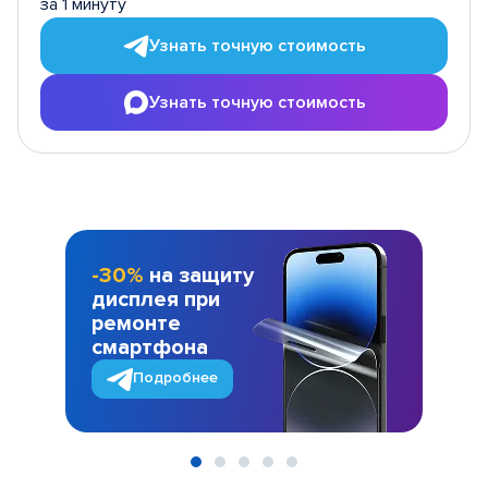
за 1 минуту
Узнать точную стоимость
Узнать точную стоимость
-30%
на защиту
дисплея при
ремонте
смартфона
Подробнее
Item