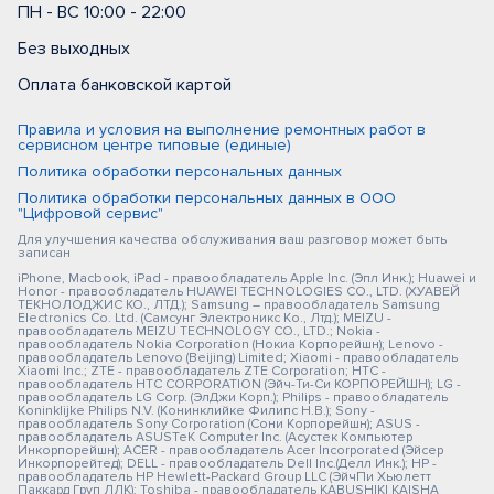
ПН - ВС 10:00 - 22:00
Без выходных
Оплата банковской картой
Правила и условия на выполнение ремонтных работ в
сервисном центре типовые (единые)
Политика обработки персональных данных
Политика обработки персональных данных в ООО
"Цифровой сервис"
Для улучшения качества обслуживания ваш разговор может быть
записан
iPhone, Macbook, iPad - правообладатель Apple Inc. (Эпл Инк.); Huawei и
Honor - правообладатель HUAWEI TECHNOLOGIES CO., LTD. (ХУАВЕЙ
ТЕКНОЛОДЖИС КО., ЛТД.); Samsung – правообладатель Samsung
Electronics Co. Ltd. (Самсунг Электроникс Ко., Лтд.); MEIZU -
правообладатель MEIZU TECHNOLOGY CO., LTD.; Nokia -
правообладатель Nokia Corporation (Нокиа Корпорейшн); Lenovo -
правообладатель Lenovo (Beijing) Limited; Xiaomi - правообладатель
Xiaomi Inc.; ZTE - правообладатель ZTE Corporation; HTC -
правообладатель HTC CORPORATION (Эйч-Ти-Си КОРПОРЕЙШН); LG -
правообладатель LG Corp. (ЭлДжи Корп.); Philips - правообладатель
Koninklijke Philips N.V. (Конинклийке Филипс Н.В.); Sony -
правообладатель Sony Corporation (Сони Корпорейшн); ASUS -
правообладатель ASUSTeK Computer Inc. (Асустек Компьютер
Инкорпорейшн); ACER - правообладатель Acer Incorporated (Эйсер
Инкорпорейтед); DELL - правообладатель Dell Inc.(Делл Инк.); HP -
правообладатель HP Hewlett-Packard Group LLC (ЭйчПи Хьюлетт
Паккард Груп ЛЛК); Toshiba - правообладатель KABUSHIKI KAISHA