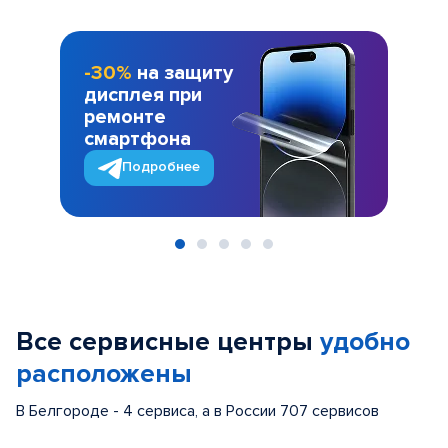
-30%
на защиту
дисплея при
ремонте
смартфона
Подробнее
Item
1
of
Все сервисные центры
удобно
5
расположены
В Белгороде - 4 сервиса, а в России 707 сервисов