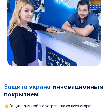
Item
1
of
Защита экрана
инновационным
5
покрытием
Защита для любого устройства со всех сторон