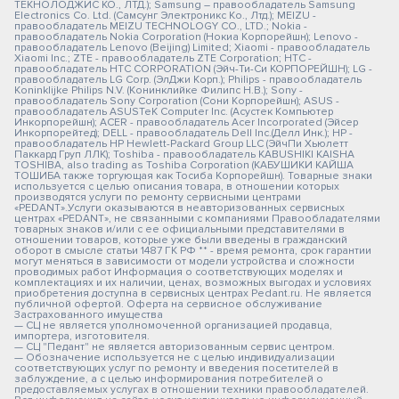
ТЕКНОЛОДЖИС КО., ЛТД.); Samsung – правообладатель Samsung
Electronics Co. Ltd. (Самсунг Электроникс Ко., Лтд.); MEIZU -
правообладатель MEIZU TECHNOLOGY CO., LTD.; Nokia -
правообладатель Nokia Corporation (Нокиа Корпорейшн); Lenovo -
правообладатель Lenovo (Beijing) Limited; Xiaomi - правообладатель
Xiaomi Inc.; ZTE - правообладатель ZTE Corporation; HTC -
правообладатель HTC CORPORATION (Эйч-Ти-Си КОРПОРЕЙШН); LG -
правообладатель LG Corp. (ЭлДжи Корп.); Philips - правообладатель
Koninklijke Philips N.V. (Конинклийке Филипс Н.В.); Sony -
правообладатель Sony Corporation (Сони Корпорейшн); ASUS -
правообладатель ASUSTeK Computer Inc. (Асустек Компьютер
Инкорпорейшн); ACER - правообладатель Acer Incorporated (Эйсер
Инкорпорейтед); DELL - правообладатель Dell Inc.(Делл Инк.); HP -
правообладатель HP Hewlett-Packard Group LLC (ЭйчПи Хьюлетт
Паккард Груп ЛЛК); Toshiba - правообладатель KABUSHIKI KAISHA
TOSHIBA, also trading as Toshiba Corporation (КАБУШИКИ КАЙША
ТОШИБА также торгующая как Тосиба Корпорейшн). Товарные знаки
используется с целью описания товара, в отношении которых
производятся услуги по ремонту сервисными центрами
«PEDANT».Услуги оказываются в неавторизованных сервисных
центрах «PEDANT», не связанными с компаниями Правообладателями
товарных знаков и/или с ее официальными представителями в
отношении товаров, которые уже были введены в гражданский
оборот в смысле статьи 1487 ГК РФ ** - время ремонта, срок гарантии
могут меняться в зависимости от модели устройства и сложности
проводимых работ Информация о соответствующих моделях и
комплектациях и их наличии, ценах, возможных выгодах и условиях
приобретения доступна в сервисных центрах Pedant.ru. Не является
публичной офертой. Оферта на сервисное обслуживание
Застрахованного имущества
— СЦ не является уполномоченной организацией продавца,
импортера, изготовителя.
— СЦ "Педант" не является авторизованным сервис центром.
— Обозначение используется не с целью индивидуализации
соответствующих услуг по ремонту и введения посетителей в
заблуждение, а с целью информирования потребителей о
предоставляемых услугах в отношении техники правообладателей.