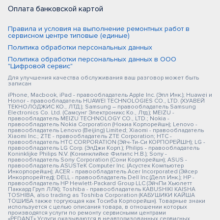
Оплата банковской картой
Правила и условия на выполнение ремонтных работ в
сервисном центре типовые (единые)
Политика обработки персональных данных
Политика обработки персональных данных в ООО
"Цифровой сервис"
Для улучшения качества обслуживания ваш разговор может быть
записан
iPhone, Macbook, iPad - правообладатель Apple Inc. (Эпл Инк.); Huawei и
Honor - правообладатель HUAWEI TECHNOLOGIES CO., LTD. (ХУАВЕЙ
ТЕКНОЛОДЖИС КО., ЛТД.); Samsung – правообладатель Samsung
Electronics Co. Ltd. (Самсунг Электроникс Ко., Лтд.); MEIZU -
правообладатель MEIZU TECHNOLOGY CO., LTD.; Nokia -
правообладатель Nokia Corporation (Нокиа Корпорейшн); Lenovo -
правообладатель Lenovo (Beijing) Limited; Xiaomi - правообладатель
Xiaomi Inc.; ZTE - правообладатель ZTE Corporation; HTC -
правообладатель HTC CORPORATION (Эйч-Ти-Си КОРПОРЕЙШН); LG -
правообладатель LG Corp. (ЭлДжи Корп.); Philips - правообладатель
Koninklijke Philips N.V. (Конинклийке Филипс Н.В.); Sony -
правообладатель Sony Corporation (Сони Корпорейшн); ASUS -
правообладатель ASUSTeK Computer Inc. (Асустек Компьютер
Инкорпорейшн); ACER - правообладатель Acer Incorporated (Эйсер
Инкорпорейтед); DELL - правообладатель Dell Inc.(Делл Инк.); HP -
правообладатель HP Hewlett-Packard Group LLC (ЭйчПи Хьюлетт
Паккард Груп ЛЛК); Toshiba - правообладатель KABUSHIKI KAISHA
TOSHIBA, also trading as Toshiba Corporation (КАБУШИКИ КАЙША
ТОШИБА также торгующая как Тосиба Корпорейшн). Товарные знаки
используется с целью описания товара, в отношении которых
производятся услуги по ремонту сервисными центрами
«PEDANT».Услуги оказываются в неавторизованных сервисных