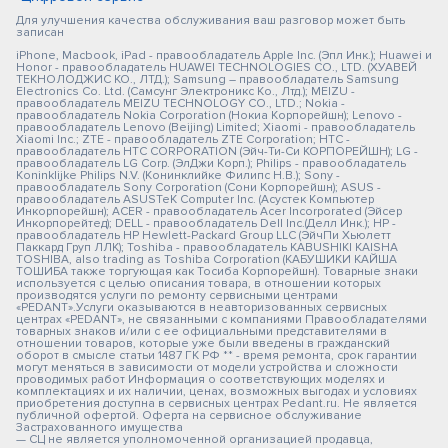
Для улучшения качества обслуживания ваш разговор может быть
записан
iPhone, Macbook, iPad - правообладатель Apple Inc. (Эпл Инк.); Huawei и
Honor - правообладатель HUAWEI TECHNOLOGIES CO., LTD. (ХУАВЕЙ
ТЕКНОЛОДЖИС КО., ЛТД.); Samsung – правообладатель Samsung
Electronics Co. Ltd. (Самсунг Электроникс Ко., Лтд.); MEIZU -
правообладатель MEIZU TECHNOLOGY CO., LTD.; Nokia -
правообладатель Nokia Corporation (Нокиа Корпорейшн); Lenovo -
правообладатель Lenovo (Beijing) Limited; Xiaomi - правообладатель
Xiaomi Inc.; ZTE - правообладатель ZTE Corporation; HTC -
правообладатель HTC CORPORATION (Эйч-Ти-Си КОРПОРЕЙШН); LG -
правообладатель LG Corp. (ЭлДжи Корп.); Philips - правообладатель
Koninklijke Philips N.V. (Конинклийке Филипс Н.В.); Sony -
правообладатель Sony Corporation (Сони Корпорейшн); ASUS -
правообладатель ASUSTeK Computer Inc. (Асустек Компьютер
Инкорпорейшн); ACER - правообладатель Acer Incorporated (Эйсер
Инкорпорейтед); DELL - правообладатель Dell Inc.(Делл Инк.); HP -
правообладатель HP Hewlett-Packard Group LLC (ЭйчПи Хьюлетт
Паккард Груп ЛЛК); Toshiba - правообладатель KABUSHIKI KAISHA
TOSHIBA, also trading as Toshiba Corporation (КАБУШИКИ КАЙША
ТОШИБА также торгующая как Тосиба Корпорейшн). Товарные знаки
используется с целью описания товара, в отношении которых
производятся услуги по ремонту сервисными центрами
«PEDANT».Услуги оказываются в неавторизованных сервисных
центрах «PEDANT», не связанными с компаниями Правообладателями
товарных знаков и/или с ее официальными представителями в
отношении товаров, которые уже были введены в гражданский
оборот в смысле статьи 1487 ГК РФ ** - время ремонта, срок гарантии
могут меняться в зависимости от модели устройства и сложности
проводимых работ Информация о соответствующих моделях и
комплектациях и их наличии, ценах, возможных выгодах и условиях
приобретения доступна в сервисных центрах Pedant.ru. Не является
публичной офертой. Оферта на сервисное обслуживание
Застрахованного имущества
— СЦ не является уполномоченной организацией продавца,