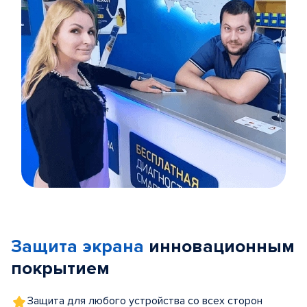
Item
1
of
Защита экрана
инновационным
5
покрытием
Защита для любого устройства со всех сторон