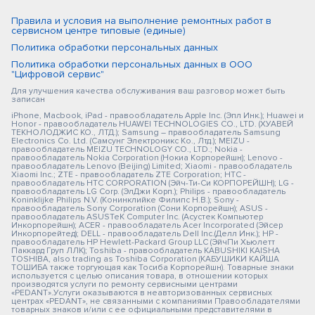
Правила и условия на выполнение ремонтных работ в
сервисном центре типовые (единые)
Политика обработки персональных данных
Политика обработки персональных данных в ООО
"Цифровой сервис"
Для улучшения качества обслуживания ваш разговор может быть
записан
iPhone, Macbook, iPad - правообладатель Apple Inc. (Эпл Инк.); Huawei и
Honor - правообладатель HUAWEI TECHNOLOGIES CO., LTD. (ХУАВЕЙ
ТЕКНОЛОДЖИС КО., ЛТД.); Samsung – правообладатель Samsung
Electronics Co. Ltd. (Самсунг Электроникс Ко., Лтд.); MEIZU -
правообладатель MEIZU TECHNOLOGY CO., LTD.; Nokia -
правообладатель Nokia Corporation (Нокиа Корпорейшн); Lenovo -
правообладатель Lenovo (Beijing) Limited; Xiaomi - правообладатель
Xiaomi Inc.; ZTE - правообладатель ZTE Corporation; HTC -
правообладатель HTC CORPORATION (Эйч-Ти-Си КОРПОРЕЙШН); LG -
правообладатель LG Corp. (ЭлДжи Корп.); Philips - правообладатель
Koninklijke Philips N.V. (Конинклийке Филипс Н.В.); Sony -
правообладатель Sony Corporation (Сони Корпорейшн); ASUS -
правообладатель ASUSTeK Computer Inc. (Асустек Компьютер
Инкорпорейшн); ACER - правообладатель Acer Incorporated (Эйсер
Инкорпорейтед); DELL - правообладатель Dell Inc.(Делл Инк.); HP -
правообладатель HP Hewlett-Packard Group LLC (ЭйчПи Хьюлетт
Паккард Груп ЛЛК); Toshiba - правообладатель KABUSHIKI KAISHA
TOSHIBA, also trading as Toshiba Corporation (КАБУШИКИ КАЙША
ТОШИБА также торгующая как Тосиба Корпорейшн). Товарные знаки
используется с целью описания товара, в отношении которых
производятся услуги по ремонту сервисными центрами
«PEDANT».Услуги оказываются в неавторизованных сервисных
центрах «PEDANT», не связанными с компаниями Правообладателями
товарных знаков и/или с ее официальными представителями в