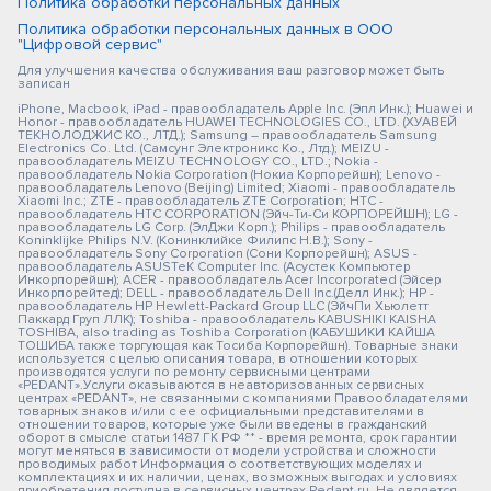
Политика обработки персональных данных
Политика обработки персональных данных в ООО
"Цифровой сервис"
Для улучшения качества обслуживания ваш разговор может быть
записан
iPhone, Macbook, iPad - правообладатель Apple Inc. (Эпл Инк.); Huawei и
Honor - правообладатель HUAWEI TECHNOLOGIES CO., LTD. (ХУАВЕЙ
ТЕКНОЛОДЖИС КО., ЛТД.); Samsung – правообладатель Samsung
Electronics Co. Ltd. (Самсунг Электроникс Ко., Лтд.); MEIZU -
правообладатель MEIZU TECHNOLOGY CO., LTD.; Nokia -
правообладатель Nokia Corporation (Нокиа Корпорейшн); Lenovo -
правообладатель Lenovo (Beijing) Limited; Xiaomi - правообладатель
Xiaomi Inc.; ZTE - правообладатель ZTE Corporation; HTC -
правообладатель HTC CORPORATION (Эйч-Ти-Си КОРПОРЕЙШН); LG -
правообладатель LG Corp. (ЭлДжи Корп.); Philips - правообладатель
Koninklijke Philips N.V. (Конинклийке Филипс Н.В.); Sony -
правообладатель Sony Corporation (Сони Корпорейшн); ASUS -
правообладатель ASUSTeK Computer Inc. (Асустек Компьютер
Инкорпорейшн); ACER - правообладатель Acer Incorporated (Эйсер
Инкорпорейтед); DELL - правообладатель Dell Inc.(Делл Инк.); HP -
правообладатель HP Hewlett-Packard Group LLC (ЭйчПи Хьюлетт
Паккард Груп ЛЛК); Toshiba - правообладатель KABUSHIKI KAISHA
TOSHIBA, also trading as Toshiba Corporation (КАБУШИКИ КАЙША
ТОШИБА также торгующая как Тосиба Корпорейшн). Товарные знаки
используется с целью описания товара, в отношении которых
производятся услуги по ремонту сервисными центрами
«PEDANT».Услуги оказываются в неавторизованных сервисных
центрах «PEDANT», не связанными с компаниями Правообладателями
товарных знаков и/или с ее официальными представителями в
отношении товаров, которые уже были введены в гражданский
оборот в смысле статьи 1487 ГК РФ ** - время ремонта, срок гарантии
могут меняться в зависимости от модели устройства и сложности
проводимых работ Информация о соответствующих моделях и
комплектациях и их наличии, ценах, возможных выгодах и условиях
приобретения доступна в сервисных центрах Pedant.ru. Не является